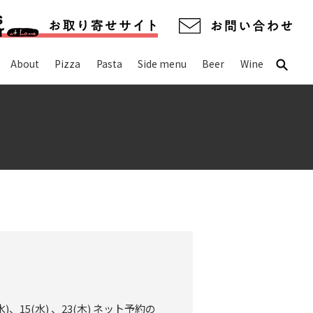
About
Pizza
Pasta
Side menu
Beer
Wine
searc
5(水) 、23(木) ネット予約の